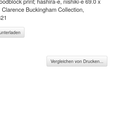
odblock print; hashira-e, nishiki-e 69.0 x
 Clarence Buckingham Collection,
821
runterladen
Vergleichen von Drucken...