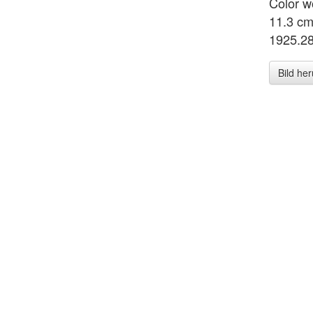
Color wo
11.3 cm
1925.2
Bild he