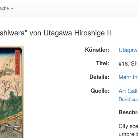
ache
shiwara" von Utagawa Hiroshige II
Künstler:
Utagawa
Titel:
#18. Sh
Details:
Mehr In
Quelle:
Art Gall
Durchsuc
Beschr
City sce
umbrell