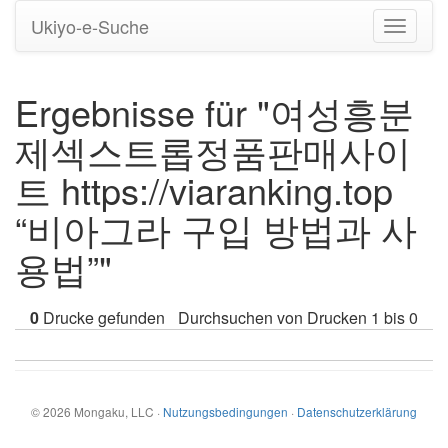
Ukiyo-e-Suche
Navigati
umstell
Ergebnisse für "여성흥분
제섹스트롭정품판매사이
트 https://viaranking.top
“비아그라 구입 방법과 사
용법”"
0
Drucke gefunden
Durchsuchen von Drucken 1 bis 0
©
2026
Mongaku, LLC
·
Nutzungsbedingungen
·
Datenschutzerklärung