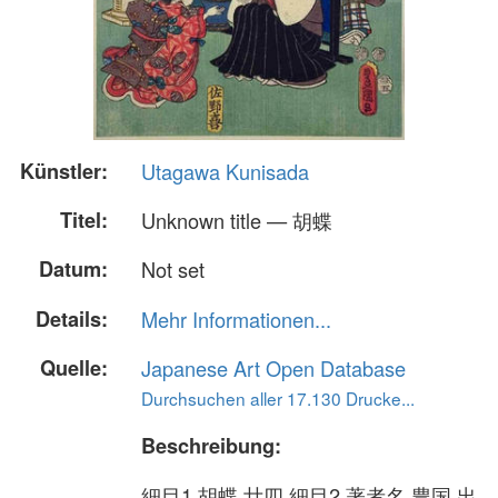
Künstler:
Utagawa Kunisada
Titel:
Unknown title — 胡蝶
Datum:
Not set
Details:
Mehr Informationen...
Quelle:
Japanese Art Open Database
Durchsuchen aller 17.130 Drucke...
Beschreibung:
細目1 胡蝶 廿四 細目2 著者名 豊国 出