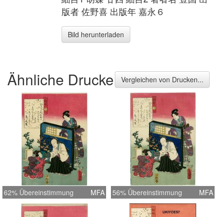
版者 佐野喜 出版年 嘉永６
Bild herunterladen
Ähnliche Drucke
Vergleichen von Drucken...
62% Übereinstimmung
MFA
56% Übereinstimmung
MFA