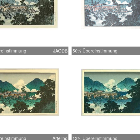
reinstimmung
JAODB
50% Übereinstimmung
reinstimmung
Artelino
13% Übereinstimmung