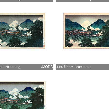
reinstimmung
JAODB
11% Übereinstimmung