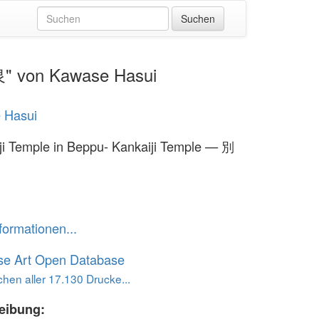
泉" von Kawase Hasui
 Hasui
i Temple in Beppu- Kankaiji Temple — 別
formationen...
se Art Open Database
hen aller 17.130 Drucke...
eibung: