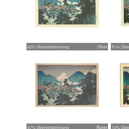
62% Übereinstimmung
Ohmi
51% Übe
47% Übereinstimmung
Ronin
13% Übe