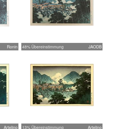
Ronin
48% Übereinstimmung
JAODB
Artelino
13% Übereinstimmung
Artelino