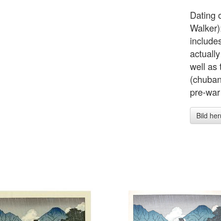
Dating 
Walker)
include
actuall
well as
(chuban
pre-war 
Bild he