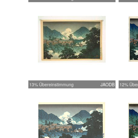
13% Übereinstimmung
JAODB
12% Übe