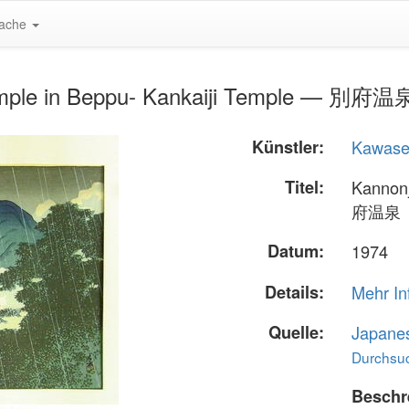
ache
emple in Beppu- Kankaiji Temple — 別府温
Künstler:
Kawase
Titel:
Kannonj
府温泉
Datum:
1974
Details:
Mehr In
Quelle:
Japane
Durchsuc
Beschr